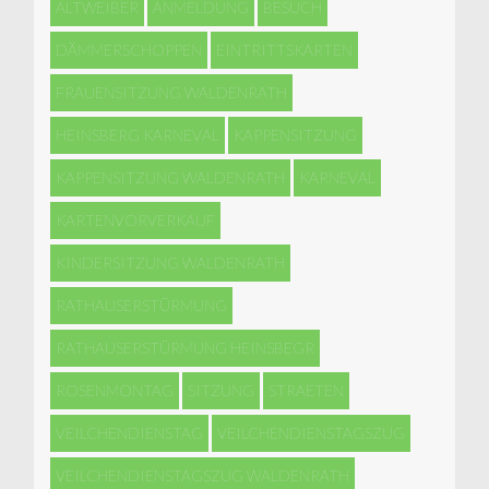
ALTWEIBER
ANMELDUNG
BESUCH
DÄMMERSCHOPPEN
EINTRITTSKARTEN
FRAUENSITZUNG WALDENRATH
HEINSBERG KARNEVAL
KAPPENSITZUNG
KAPPENSITZUNG WALDENRATH
KARNEVAL
KARTENVORVERKAUF
KINDERSITZUNG WALDENRATH
RATHAUSERSTÜRMUNG
RATHAUSERSTÜRMUNG HEINSBEGR
ROSENMONTAG
SITZUNG
STRAETEN
VEILCHENDIENSTAG
VEILCHENDIENSTAGSZUG
VEILCHENDIENSTAGSZUG WALDENRATH