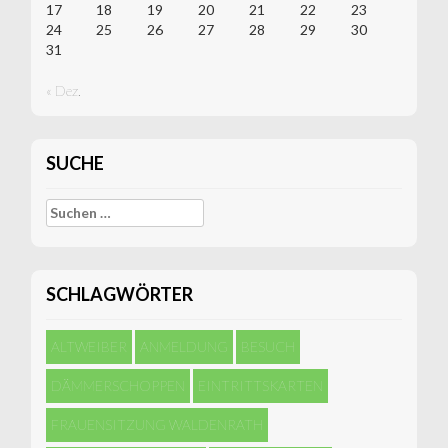
17
18
19
20
21
22
23
24
25
26
27
28
29
30
31
« Dez.
SUCHE
Suchen
nach:
SCHLAGWÖRTER
ALTWEIBER
ANMELDUNG
BESUCH
DÄMMERSCHOPPEN
EINTRITTSKARTEN
FRAUENSITZUNG WALDENRATH