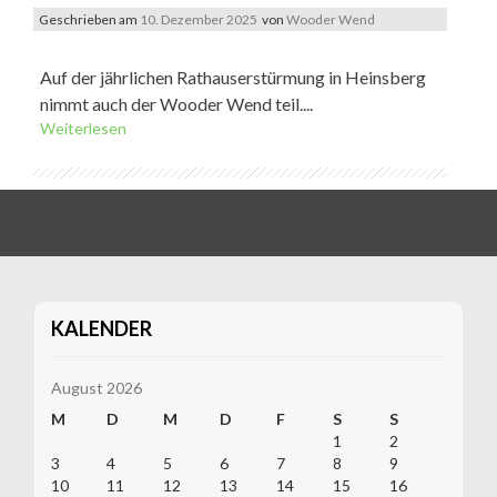
Geschrieben am
10. Dezember 2025
von
Wooder Wend
Auf der jährlichen Rathauserstürmung in Heinsberg
nimmt auch der Wooder Wend teil....
Weiterlesen
KALENDER
August 2026
M
D
M
D
F
S
S
1
2
3
4
5
6
7
8
9
10
11
12
13
14
15
16