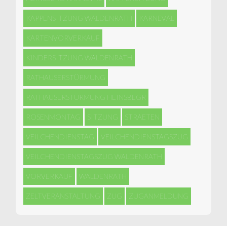
KAPPENSITZUNG WALDENRATH
KARNEVAL
KARTENVORVERKAUF
KINDERSITZUNG WALDENRATH
RATHAUSERSTÜRMUNG
RATHAUSERSTÜRMUNG HEINSBEGR
ROSENMONTAG
SITZUNG
STRAETEN
VEILCHENDIENSTAG
VEILCHENDIENSTAGSZUG
VEILCHENDIENSTAGSZUG WALDENRATH
VORVERKAUF
WALDENRATH
ZELTVERANSTALTUNG
ZUG
ZUGANMELDUNG