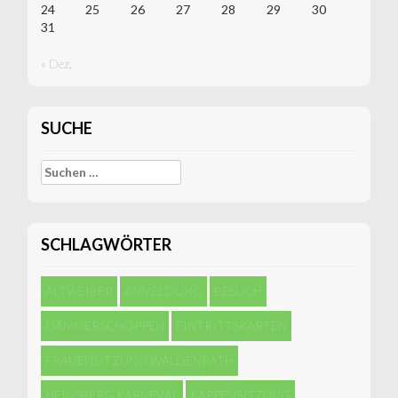
24
25
26
27
28
29
30
31
« Dez.
SUCHE
Suchen
nach:
SCHLAGWÖRTER
ALTWEIBER
ANMELDUNG
BESUCH
DÄMMERSCHOPPEN
EINTRITTSKARTEN
FRAUENSITZUNG WALDENRATH
HEINSBERG KARNEVAL
KAPPENSITZUNG