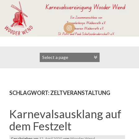
Zum
Inhalt
springen
SCHLAGWORT:
ZELTVERANSTALTUNG
Karnevalsausklang auf
dem Festzelt
Geschrieben am
12. April 2020
von
Wooder Wend