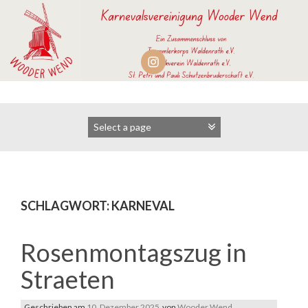
Zum
Inhalt
springen
SCHLAGWORT:
KARNEVAL
Rosenmontagszug in
Straeten
Geschrieben am
10. Dezember 2025
von
Wooder Wend